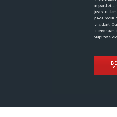
imperdiet a, 
justo. Nullam
pede mollis 
tincidunt. Cr
elementum s
vulputate ele
DE
S