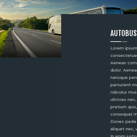
AUTOBUS
Lorem ipsum 
consectetuer 
Aenean comm
dolor. Aenea
natoque pena
parturient m
ridiculus mu
ultricies nec
pretium quis
consequat m
Donec pede ju
aliquet nec, 
In enim justo