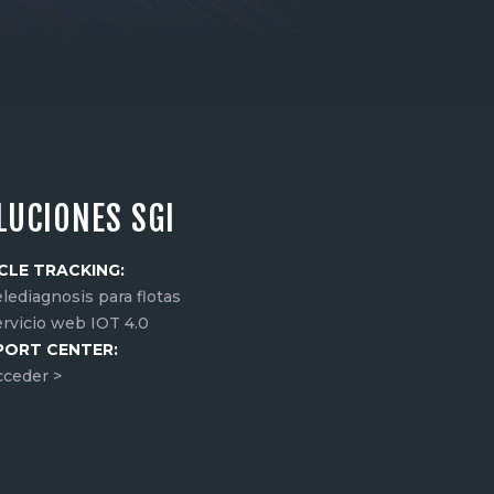
LUCIONES SGI
CLE TRACKING:
lediagnosis para flotas
ervicio web IOT 4.0
PORT CENTER:
cceder >