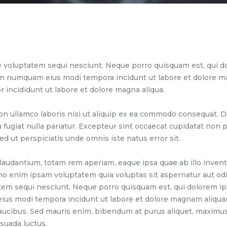
 voluptatem sequi nesciunt. Neque porro quisquam est, qui do
 non numquam eius modi tempora incidunt ut labore et dolore 
r incididunt ut labore et dolore magna aliqua.
on ullamco laboris nisi ut aliquip ex ea commodo consequat. Du
u fugiat nulla pariatur. Excepteur sint occaecat cupidatat non pr
ed ut perspiciatis unde omnis iste natus error sit.
dantium, totam rem aperiam, eaque ipsa quae ab illo inventor
mo enim ipsam voluptatem quia voluptas sit aspernatur aut odi
tem sequi nesciunt. Neque porro quisquam est, qui dolorem ip
 eius modi tempora incidunt ut labore et dolore magnam aliqu
aucibus. Sed mauris enim, bibendum at purus aliquet, maximus 
esuada luctus.