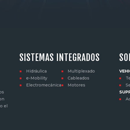
SISTEMAS INTEGRADOS
SO
Hidráulica
Multiplexado
VEHI
e-Mobility
Cableados
Te
Electromecánica
Motores
S
os
SUP
con
A
o el