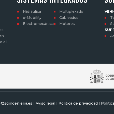
Hidráulica
Multiplexado
VEHI
e-Mobility
Cableados
Te
Electromecánica
Motores
S
os
SUP
con
A
o el
o@sgingenieria.es
|
Aviso legal
|
Política de privacidad
|
Politic