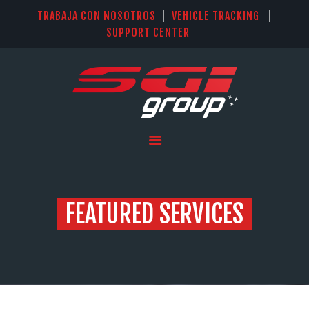
TRABAJA CON NOSOTROS
|
VEHICLE TRACKING
|
SUPPORT CENTER
INICIO
SISTEMAS
SOLUCIÓN KIT IQAN LM
PARKER
SERVICIOS
NOSOTROS
FEATURED SERVICES
CONTACTO
IDIOMAS