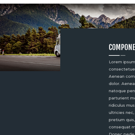
COMPONE
Lorem ipsum 
consectetuer 
Aenean comm
dolor. Aenea
natoque pena
parturient m
ridiculus mu
ultricies nec
pretium quis
consequat m
Donec pede ju