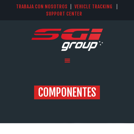
TRABAJA CON NOSOTROS
|
VEHICLE TRACKING
|
SUPPORT CENTER
INICIO
SISTEMAS
SOLUCIÓN KIT IQAN LM
PARKER
SERVICIOS
NOSOTROS
COMPONENTES
CONTACTO
IDIOMAS