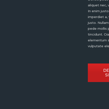
aliquet nec, 
In enim justo
imperdiet a, 
justo. Nullam
pede mollis 
tincidunt. Cr
elementum s
vulputate ele
DE
S